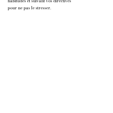
habitudes et suivant vos directives
pour ne pas le stresser.
Litière et propreté
Un chat n'aime pas vivre dans un
environnement souillé, c'est
pourquoi la litière est nettoyée
chaque jours pour que votre animal
la retrouve propre lorsqu'il en a
besoin.
Soins et attention
Selon les envies et le caractère de
votre chat, nous nous adaptons pour
lui donner toute l'attention qu'il